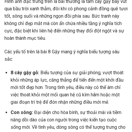
Hình ảnh đặc trưng trên lá bài thường là tám cây gậy bay vút
qua bầu trời xanh thẳm, đôi khi có phong cảnh đồng quê tươi
tốt, sông suối và những ngọn đồi phía sau. Bức tranh này
không chỉ đẹp mắt mà còn ẩn chứa nhiều tầng ý nghĩa tích
cực, đặc biệt khi liên hệ đến những thay đổi đột ngột và sự
hoàn thành mục tiêu.
Các yếu tố trên lá bài 8 Gậy mang ý nghĩa biểu tượng sâu
sắc:
8 cây gậy gỗ:
Biểu tượng của sự giải phóng, vượt thoát
khỏi những áp lực, căng thẳng để tiến đến một khởi đầu
mới tốt đẹp hơn. Trong tình yêu, điều này có thể ám chỉ
việc thoát khỏi một mối quan hệ cũ kìm hãm hoặc một
giai đoạn trì trệ để đón nhận những điều mới mẻ.
Con sông:
Đại diện cho hòa bình, sự thoải mái và tiềm
năng dồi dào của con người trong việc kiến tạo cuộc
sống mới. Về tình yêu, dòng sông có thể tượng trưng cho