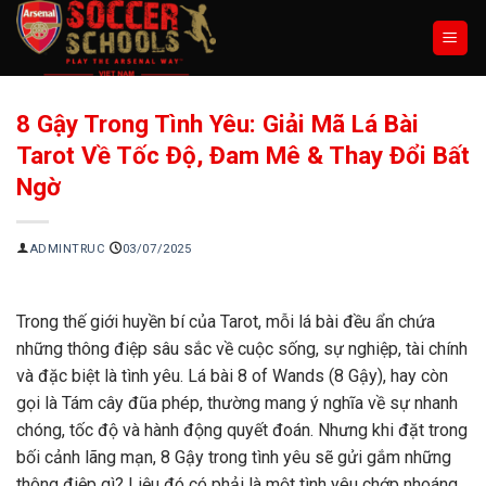
Chuyển
đến
nội
dung
8 Gậy Trong Tình Yêu: Giải Mã Lá Bài
Tarot Về Tốc Độ, Đam Mê & Thay Đổi Bất
Ngờ
ADMINTRUC
03/07/2025
Trong thế giới huyền bí của Tarot, mỗi lá bài đều ẩn chứa
những thông điệp sâu sắc về cuộc sống, sự nghiệp, tài chính
và đặc biệt là tình yêu. Lá bài 8 of Wands (8 Gậy), hay còn
gọi là Tám cây đũa phép, thường mang ý nghĩa về sự nhanh
chóng, tốc độ và hành động quyết đoán. Nhưng khi đặt trong
bối cảnh lãng mạn, 8 Gậy trong tình yêu sẽ gửi gắm những
thông điệp gì? Liệu đó có phải là một tình yêu chớp nhoáng,