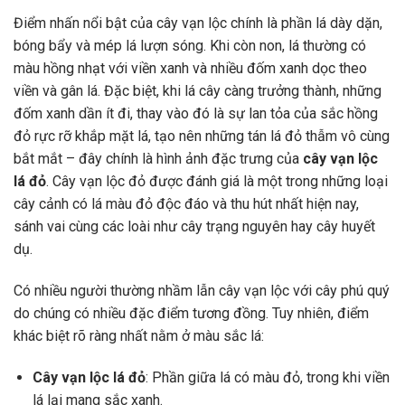
Điểm nhấn nổi bật của cây vạn lộc chính là phần lá dày dặn,
bóng bẩy và mép lá lượn sóng. Khi còn non, lá thường có
màu hồng nhạt với viền xanh và nhiều đốm xanh dọc theo
viền và gân lá. Đặc biệt, khi lá cây càng trưởng thành, những
đốm xanh dần ít đi, thay vào đó là sự lan tỏa của sắc hồng
đỏ rực rỡ khắp mặt lá, tạo nên những tán lá đỏ thẫm vô cùng
bắt mắt – đây chính là hình ảnh đặc trưng của
cây vạn lộc
lá đỏ
. Cây vạn lộc đỏ được đánh giá là một trong những loại
cây cảnh có lá màu đỏ độc đáo và thu hút nhất hiện nay,
sánh vai cùng các loài như cây trạng nguyên hay cây huyết
dụ.
Có nhiều người thường nhầm lẫn cây vạn lộc với cây phú quý
do chúng có nhiều đặc điểm tương đồng. Tuy nhiên, điểm
khác biệt rõ ràng nhất nằm ở màu sắc lá:
Cây vạn lộc lá đỏ
: Phần giữa lá có màu đỏ, trong khi viền
lá lại mang sắc xanh.