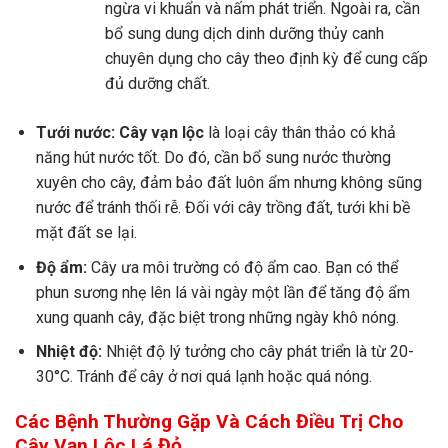
ngừa vi khuẩn và nấm phát triển. Ngoài ra, cần
bổ sung dung dịch dinh dưỡng thủy canh
chuyên dụng cho cây theo định kỳ để cung cấp
đủ dưỡng chất.
Tưới nước:
Cây vạn lộc
là loại cây thân thảo có khả
năng hút nước tốt. Do đó, cần bổ sung nước thường
xuyên cho cây, đảm bảo đất luôn ẩm nhưng không sũng
nước để tránh thối rễ. Đối với cây trồng đất, tưới khi bề
mặt đất se lại.
Độ ẩm:
Cây ưa môi trường có độ ẩm cao. Bạn có thể
phun sương nhẹ lên lá vài ngày một lần để tăng độ ẩm
xung quanh cây, đặc biệt trong những ngày khô nóng.
Nhiệt độ:
Nhiệt độ lý tưởng cho cây phát triển là từ 20-
30°C. Tránh để cây ở nơi quá lạnh hoặc quá nóng.
Các Bệnh Thường Gặp Và Cách Điều Trị Cho
Cây Vạn Lộc Lá Đỏ