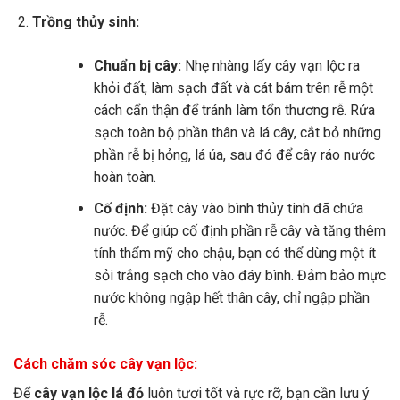
Trồng thủy sinh:
Chuẩn bị cây:
Nhẹ nhàng lấy cây vạn lộc ra
khỏi đất, làm sạch đất và cát bám trên rễ một
cách cẩn thận để tránh làm tổn thương rễ. Rửa
sạch toàn bộ phần thân và lá cây, cắt bỏ những
phần rễ bị hỏng, lá úa, sau đó để cây ráo nước
hoàn toàn.
Cố định:
Đặt cây vào bình thủy tinh đã chứa
nước. Để giúp cố định phần rễ cây và tăng thêm
tính thẩm mỹ cho chậu, bạn có thể dùng một ít
sỏi trắng sạch cho vào đáy bình. Đảm bảo mực
nước không ngập hết thân cây, chỉ ngập phần
rễ.
Cách chăm sóc cây vạn lộc:
Để
cây vạn lộc lá đỏ
luôn tươi tốt và rực rỡ, bạn cần lưu ý