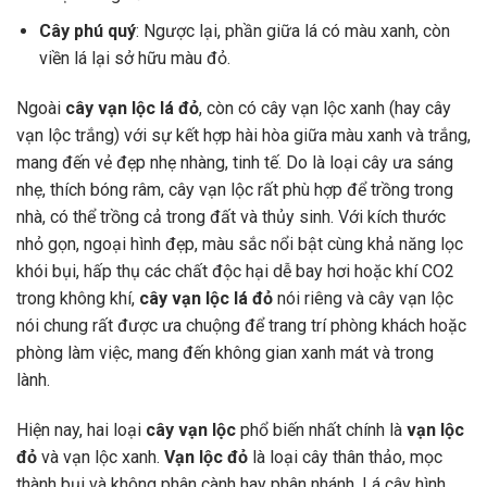
Cây phú quý
: Ngược lại, phần giữa lá có màu xanh, còn
viền lá lại sở hữu màu đỏ.
Ngoài
cây vạn lộc lá đỏ
, còn có cây vạn lộc xanh (hay cây
vạn lộc trắng) với sự kết hợp hài hòa giữa màu xanh và trắng,
mang đến vẻ đẹp nhẹ nhàng, tinh tế. Do là loại cây ưa sáng
nhẹ, thích bóng râm, cây vạn lộc rất phù hợp để trồng trong
nhà, có thể trồng cả trong đất và thủy sinh. Với kích thước
nhỏ gọn, ngoại hình đẹp, màu sắc nổi bật cùng khả năng lọc
khói bụi, hấp thụ các chất độc hại dễ bay hơi hoặc khí CO2
trong không khí,
cây vạn lộc lá đỏ
nói riêng và cây vạn lộc
nói chung rất được ưa chuộng để trang trí phòng khách hoặc
phòng làm việc, mang đến không gian xanh mát và trong
lành.
Hiện nay, hai loại
cây vạn lộc
phổ biến nhất chính là
vạn lộc
đỏ
và vạn lộc xanh.
Vạn lộc đỏ
là loại cây thân thảo, mọc
thành bụi và không phân cành hay phân nhánh. Lá cây hình