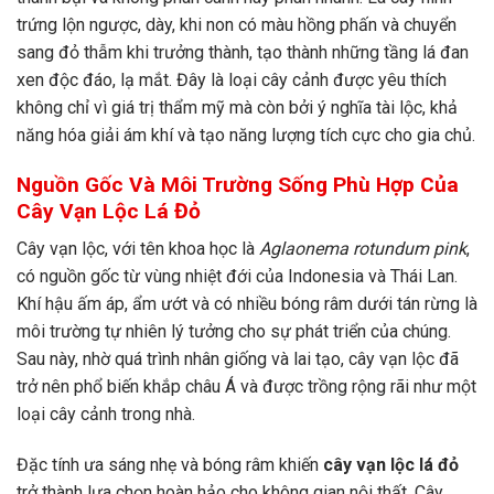
trứng lộn ngược, dày, khi non có màu hồng phấn và chuyển
sang đỏ thẫm khi trưởng thành, tạo thành những tầng lá đan
xen độc đáo, lạ mắt. Đây là loại cây cảnh được yêu thích
không chỉ vì giá trị thẩm mỹ mà còn bởi ý nghĩa tài lộc, khả
năng hóa giải ám khí và tạo năng lượng tích cực cho gia chủ.
Nguồn Gốc Và Môi Trường Sống Phù Hợp Của
Cây Vạn Lộc Lá Đỏ
Cây vạn lộc, với tên khoa học là
Aglaonema rotundum pink
,
có nguồn gốc từ vùng nhiệt đới của Indonesia và Thái Lan.
Khí hậu ấm áp, ẩm ướt và có nhiều bóng râm dưới tán rừng là
môi trường tự nhiên lý tưởng cho sự phát triển của chúng.
Sau này, nhờ quá trình nhân giống và lai tạo, cây vạn lộc đã
trở nên phổ biến khắp châu Á và được trồng rộng rãi như một
loại cây cảnh trong nhà.
Đặc tính ưa sáng nhẹ và bóng râm khiến
cây vạn lộc lá đỏ
trở thành lựa chọn hoàn hảo cho không gian nội thất. Cây