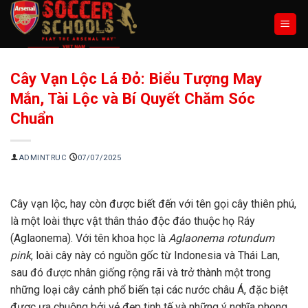
Chuyển
đến
nội
dung
Cây Vạn Lộc Lá Đỏ: Biểu Tượng May
Mắn, Tài Lộc và Bí Quyết Chăm Sóc
Chuẩn
ADMINTRUC
07/07/2025
Cây vạn lộc, hay còn được biết đến với tên gọi cây thiên phú,
là một loài thực vật thân thảo độc đáo thuộc họ Ráy
(Aglaonema). Với tên khoa học là
Aglaonema rotundum
pink
, loài cây này có nguồn gốc từ Indonesia và Thái Lan,
sau đó được nhân giống rộng rãi và trở thành một trong
những loại cây cảnh phổ biến tại các nước châu Á, đặc biệt
được ưa chuộng bởi vẻ đẹp tinh tế và những ý nghĩa phong