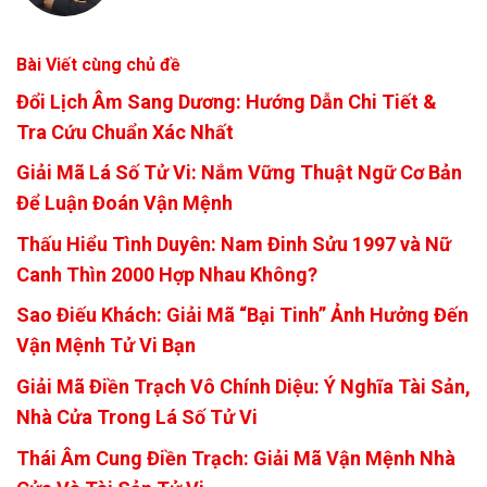
Bài Viết cùng chủ đề
Đổi Lịch Âm Sang Dương: Hướng Dẫn Chi Tiết &
Tra Cứu Chuẩn Xác Nhất
Giải Mã Lá Số Tử Vi: Nắm Vững Thuật Ngữ Cơ Bản
Để Luận Đoán Vận Mệnh
Thấu Hiểu Tình Duyên: Nam Đinh Sửu 1997 và Nữ
Canh Thìn 2000 Hợp Nhau Không?
Sao Điếu Khách: Giải Mã “Bại Tinh” Ảnh Hưởng Đến
Vận Mệnh Tử Vi Bạn
Giải Mã Điền Trạch Vô Chính Diệu: Ý Nghĩa Tài Sản,
Nhà Cửa Trong Lá Số Tử Vi
Thái Âm Cung Điền Trạch: Giải Mã Vận Mệnh Nhà