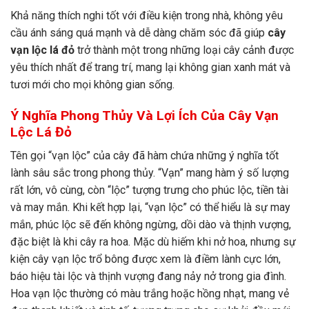
Khả năng thích nghi tốt với điều kiện trong nhà, không yêu
cầu ánh sáng quá mạnh và dễ dàng chăm sóc đã giúp
cây
vạn lộc lá đỏ
trở thành một trong những loại cây cảnh được
yêu thích nhất để trang trí, mang lại không gian xanh mát và
tươi mới cho mọi không gian sống.
Ý Nghĩa Phong Thủy Và Lợi Ích Của Cây Vạn
Lộc Lá Đỏ
Tên gọi “vạn lộc” của cây đã hàm chứa những ý nghĩa tốt
lành sâu sắc trong phong thủy. “Vạn” mang hàm ý số lượng
rất lớn, vô cùng, còn “lộc” tượng trưng cho phúc lộc, tiền tài
và may mắn. Khi kết hợp lại, “vạn lộc” có thể hiểu là sự may
mắn, phúc lộc sẽ đến không ngừng, dồi dào và thịnh vượng,
đặc biệt là khi cây ra hoa. Mặc dù hiếm khi nở hoa, nhưng sự
kiện cây vạn lộc trổ bông được xem là điềm lành cực lớn,
báo hiệu tài lộc và thịnh vượng đang nảy nở trong gia đình.
Hoa vạn lộc thường có màu trắng hoặc hồng nhạt, mang vẻ