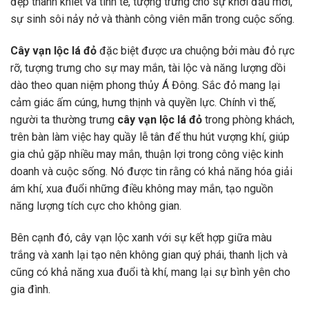
đẹp thanh khiết và tinh tế, tượng trưng cho sự khởi đầu mới,
sự sinh sôi nảy nở và thành công viên mãn trong cuộc sống.
Cây vạn lộc lá đỏ
đặc biệt được ưa chuộng bởi màu đỏ rực
rỡ, tượng trưng cho sự may mắn, tài lộc và năng lượng dồi
dào theo quan niệm phong thủy Á Đông. Sắc đỏ mang lại
cảm giác ấm cúng, hưng thịnh và quyền lực. Chính vì thế,
người ta thường trưng
cây vạn lộc lá đỏ
trong phòng khách,
trên bàn làm việc hay quầy lễ tân để thu hút vượng khí, giúp
gia chủ gặp nhiều may mắn, thuận lợi trong công việc kinh
doanh và cuộc sống. Nó được tin rằng có khả năng hóa giải
ám khí, xua đuổi những điều không may mắn, tạo nguồn
năng lượng tích cực cho không gian.
Bên cạnh đó, cây vạn lộc xanh với sự kết hợp giữa màu
trắng và xanh lại tạo nên không gian quý phái, thanh lịch và
cũng có khả năng xua đuổi tà khí, mang lại sự bình yên cho
gia đình.