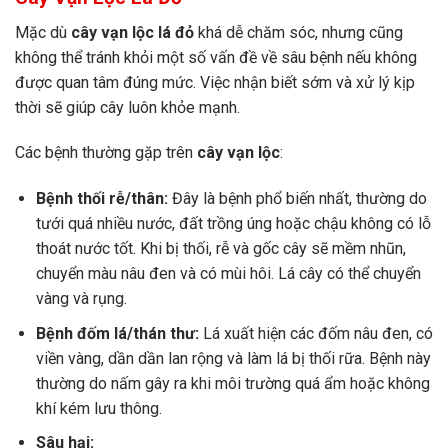
Mặc dù
cây vạn lộc lá đỏ
khá dễ chăm sóc, nhưng cũng
không thể tránh khỏi một số vấn đề về sâu bệnh nếu không
được quan tâm đúng mức. Việc nhận biết sớm và xử lý kịp
thời sẽ giúp cây luôn khỏe mạnh.
Các bệnh thường gặp trên
cây vạn lộc
:
Bệnh thối rễ/thân:
Đây là bệnh phổ biến nhất, thường do
tưới quá nhiều nước, đất trồng úng hoặc chậu không có lỗ
thoát nước tốt. Khi bị thối, rễ và gốc cây sẽ mềm nhũn,
chuyển màu nâu đen và có mùi hôi. Lá cây có thể chuyển
vàng và rụng.
Bệnh đốm lá/thán thư:
Lá xuất hiện các đốm nâu đen, có
viền vàng, dần dần lan rộng và làm lá bị thối rữa. Bệnh này
thường do nấm gây ra khi môi trường quá ẩm hoặc không
khí kém lưu thông.
Sâu hại: