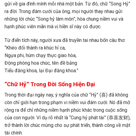
gửi về gia đình mình mỗi nhà một bản. Từ đó, chữ “Song Hỷ”
ra đời. Trong đám cưới của ông, mọi người thay nhau gửi
những lời chúc “Song hỷ lâm môn”, hòa chung niềm vui và
hạnh phúc viên mãn mà vị hiền sĩ này có được.
Từ điển tích này, người xưa đã truyền tai nhau bốn câu thơ:
“Khéo đối thành ra khúc hỉ ca,
Ngựa phi, hùm chạy thực giao hòa,
Động phòng hoa chúc, tên đề bảng
Tiểu đăng khoa, lại Đại đăng khoa.”
“Chữ Hỷ” Trong Đời Sống Hiện Đại
Trong thời đại ngày nay, ý nghĩa của chữ “Hỷ” (喜) đã không
còn chỉ giới hạn trong phạm vi niềm vui đám cưới. Nó đã mở
rộng ra để chỉ những niềm hạnh phúc khác trong cuộc sống
của con người. Ví dụ rõ nhất là “Cung hỷ phát tài” (恭喜发财),
trở thành lời chúc mừng cho sự phát triển, thành công về mặt
tài chính.