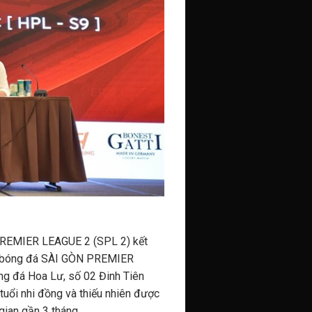
N PREMIER LEAGUE 2 (SPL 2) kết
iải bóng đá SÀI GÒN PREMIER
ng đá Hoa Lư, số 02 Đinh Tiên
tuổi nhi đồng và thiếu nhiên được
gian gần 3 tháng.