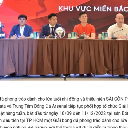
g đá phong trào dành cho lứa tuổi nhi đồng và thiếu niên SÀI GÒ
Strata và Trung Tâm Bóng Đá Arsenal tiếp tục phối hợp tổ chức G
t hàng tuần, bắt đầu từ ngày 18/09 đến 11/12/2022 tại sân Bó
n đâu tiên tại TP. HCM một Giải bóng đá phong trào dành cho lứa 
uyên nghiệp V-League, với thể thức lượt đi về diễn ra trong thời 