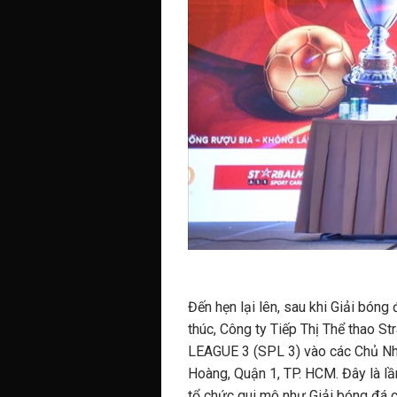
Đến hẹn lại lên, sau khi Giải bón
thúc, Công ty Tiếp Thị Thể thao 
LEAGUE 3 (SPL 3) vào các Chủ Nhậ
Hoàng, Quận 1, TP. HCM. Đây là lầ
tổ chức qui mô như Giải bóng đá ch