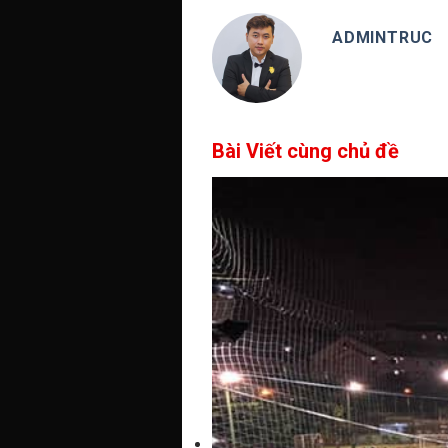
ADMINTRUC
Bài Viết cùng chủ đề