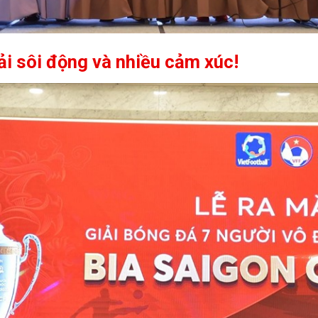
i sôi động và nhiều cảm xúc!