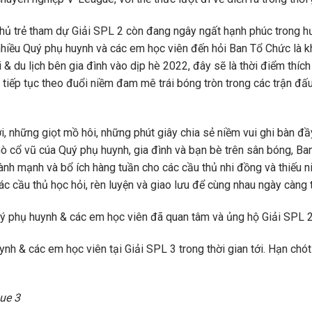
hủ trẻ tham dự Giải SPL 2 còn đang ngây ngất hạnh phúc trong hươn
hiều Quý phụ huynh và các em học viên đến hỏi Ban Tổ Chức là khi
i & du lịch bên gia đình vào dịp hè 2022, đây sẽ là thời điểm thíc
tiếp tục theo đuổi niềm đam mê trái bóng tròn trong các trận đấ
, những giọt mồ hôi, những phút giây chia sẻ niềm vui ghi bàn đ
hò cổ vũ cúa Quý phụ huynh, gia đình và bạn bè trên sân bóng, Ba
lành mạnh và bổ ích hàng tuần cho các cầu thủ nhi đồng và thiếu
c cầu thủ học hỏi, rèn luyện và giao lưu để cùng nhau ngày càng 
ý phụ huynh & các em học viên đã quan tâm và ủng hộ Giải SPL 2
nh & các em học viên tại Giải SPL 3 trong thời gian tới. Hạn ch
gue 3