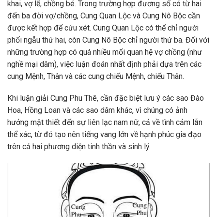
khai, vợ lẽ, chồng bé. Trong trường hợp đương số có từ hai
đến ba đời vợ/chồng, Cung Quan Lộc và Cung Nô Bộc cần
được kết hợp để cứu xét. Cung Quan Lộc có thể chỉ người
phối ngẫu thứ hai, còn Cung Nô Bộc chỉ người thứ ba. Đối với
những trường hợp có quá nhiều mối quan hệ vợ chồng (như
nghề mại dâm), việc luận đoán nhất định phải dựa trên các
cung Mệnh, Thân và các cung chiếu Mệnh, chiếu Thân.
Khi luận giải Cung Phu Thê, cần đặc biệt lưu ý các sao Đào
Hoa, Hồng Loan và các sao dâm khác, vì chúng có ảnh
hưởng mật thiết đến sự liên lạc nam nữ, cả về tình cảm lẫn
thể xác, từ đó tạo nên tiếng vang lớn về hạnh phúc gia đạo
trên cả hai phương diện tinh thần và sinh lý.