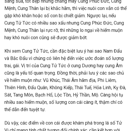
sáng sủa, tốt đẹp nhưng chẳng may Cung Phúc Đức, Cung
Mệnh, Cung Thân lại bị khắc hãm, thì việc nuôi con vẫn có thể
gặp khó khăn hoặc số con bị chiết giảm. Ngược lại, nếu
Cung Tử Tức có nhiều sao xấu nhưng Cung Phúc Đức, Cung
Mệnh, Cung Thân lại rực rỡ, thì những lo ngại về hiếm muộn
hay khó nuôi con cũng sẽ được giảm bớt.
Khi xem Cung Tử Tức, cần đặc biệt lưu ý hai sao Nam Đẩu
và Bắc Đẩu vì chúng có liên hệ đến việc ước đoán số lượng
trai, gái. Vị trí của Cung Tử Tức ở cung Dương hay cung Âm
cũng là yếu tố quan trọng. Đồng thời, phải lưu ý các sao chủ
về hiếm muộn như: Vũ Khúc, Thái Âm hãm địa, Phi Liêm,
Thiên Hình, Đẩu Quân, Không Kiếp, Thái Tuế, Hỏa Linh, Kỵ Đà,
Sát, Tang Môn, Bạch Hổ, Lộc Tồn, Hỷ Thần, Mộ. Càng hội tụ
nhiều sao hiếm muộn, số lượng con cái càng ít, thậm chí có
thể dẫn đến tuyệt tự.
Dù vậy, các điểm về con cái được khám phá trong lá số Tử
Vi chỉ mang tính chất tương đối chính xác, cần kết hợp với