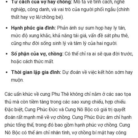
Tư cách của vợ hay chồng:
Mô tả về tính cách, nghề
nghiệp, công danh, và vai trò của người phối ngẫu (chính
thất hay vợ lẽ/chồng bé).
Hạnh phúc gia đình:
Phản ánh sự sum họp hay ly tán,
mức độ xung khắc, khả năng tái giá, vấn đề sát phu thê,
cũng như đời sống sinh lý và tâm lý của hai người.
Số phận của vợ, chồng:
Có thể chỉ ra ai sẽ qua đời trước,
hoặc cách thức mất.
Thời gian lập gia đình:
Dự đoán về việc kết hôn sớm hay
muộn.
Các uẩn khúc về cung Phu Thê không chỉ nằm ở các sao tọa
thủ mà còn tiềm tàng trong các sao xung chiếu, hợp chiếu.
Đặc biệt, Cung Phúc Đức và Cung Nô Bộc có giá trị quyết
đoán rất mạnh mẽ về vợ chồng. Cung Phúc Đức ám chỉ hạnh
phúc tổng thể, trong đó bao gồm hạnh phúc vợ chồng. Cung
Nô Bộc có thể ám chỉ nhân tình, vợ chồng bí mật hay công