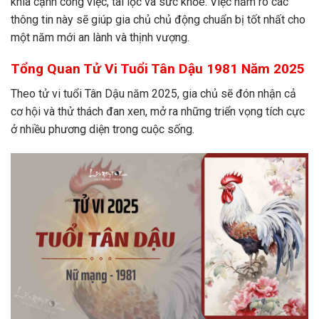
khía cạnh công việc, tài lộc và sức khỏe. Việc nắm rõ các
thông tin này sẽ giúp gia chủ chủ động chuẩn bị tốt nhất cho
một năm mới an lành và thịnh vượng.
Tổng Quan Tử Vi Tuổi Tân Dậu 1981 Năm 2025
Theo tử vi tuổi Tân Dậu năm 2025, gia chủ sẽ đón nhận cả
cơ hội và thử thách đan xen, mở ra những triển vọng tích cực
ở nhiều phương diện trong cuộc sống.